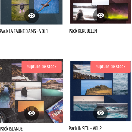
Pack KERGUELEN
Pack LA FAUNE D’AMS – VOL.1
Rupture De Stock
Rupture De Stock
Pack IN SITU – VOL.2
Pack ISLANDE