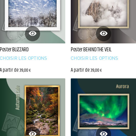
Poster BEHIND THE VEIL
Poster BLIZZARD
CHOISIR LES OPTIONS
CHOISIR LES OPTIONS
A partir de
A partir de
39,00
39,00
€
€