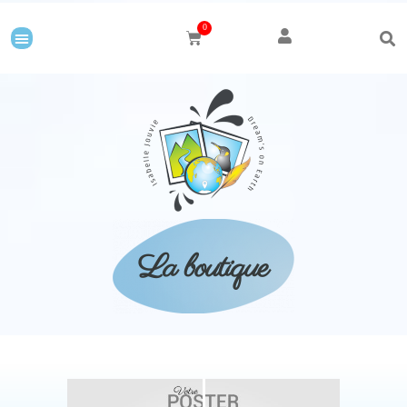
0
La boutique