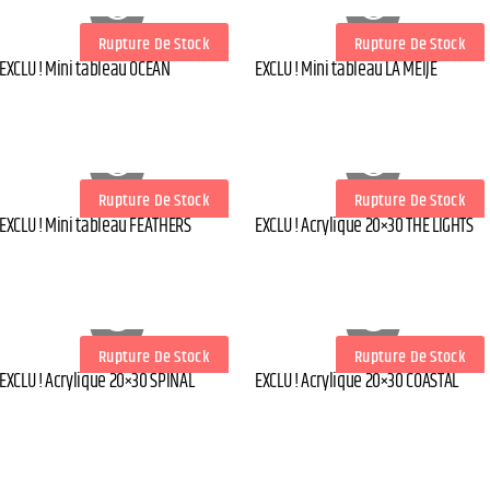
Rupture De Stock
Rupture De Stock
EXCLU ! Mini tableau OCEAN
EXCLU ! Mini tableau LA MEIJE
Rupture De Stock
Rupture De Stock
EXCLU ! Mini tableau FEATHERS
EXCLU ! Acrylique 20×30 THE LIGHTS
Rupture De Stock
Rupture De Stock
EXCLU ! Acrylique 20×30 SPINAL
EXCLU ! Acrylique 20×30 COASTAL