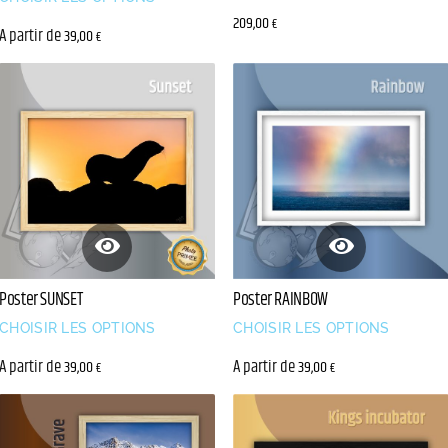
209,00
€
A partir de
39,00
€
Poster SUNSET
Poster RAINBOW
CHOISIR LES OPTIONS
CHOISIR LES OPTIONS
A partir de
A partir de
39,00
39,00
€
€