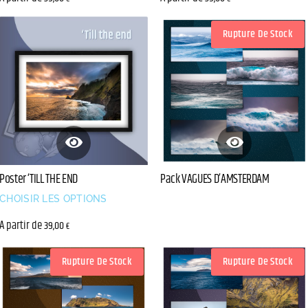
Rupture De Stock
Poster ‘TILL THE END
Pack VAGUES D’AMSTERDAM
CHOISIR LES OPTIONS
A partir de
39,00
€
Rupture De Stock
Rupture De Stock