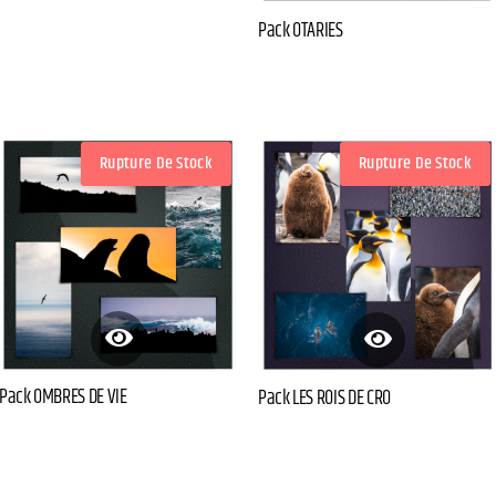
Pack OTARIES
Rupture De Stock
Rupture De Stock
Pack OMBRES DE VIE
Pack LES ROIS DE CRO