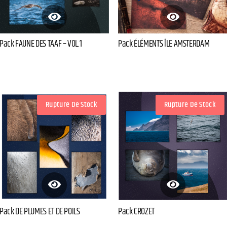
Pack FAUNE DES TAAF – VOL.1
Pack ÉLÉMENTS ÎLE AMSTERDAM
Rupture De Stock
Rupture De Stock
Pack DE PLUMES ET DE POILS
Pack CROZET