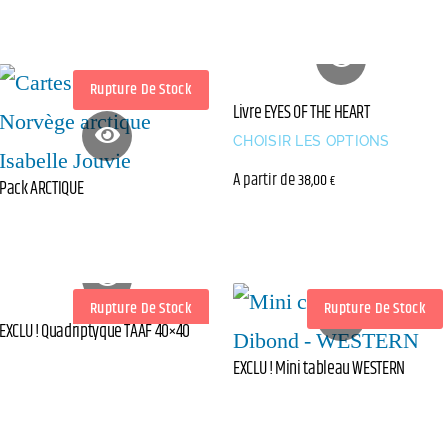
Rupture De Stock
Livre EYES OF THE HEART
CHOISIR LES OPTIONS
A partir de
38,00
€
Pack ARCTIQUE
Rupture De Stock
Rupture De Stock
EXCLU ! Quadriptyque TAAF 40×40
EXCLU ! Mini tableau WESTERN