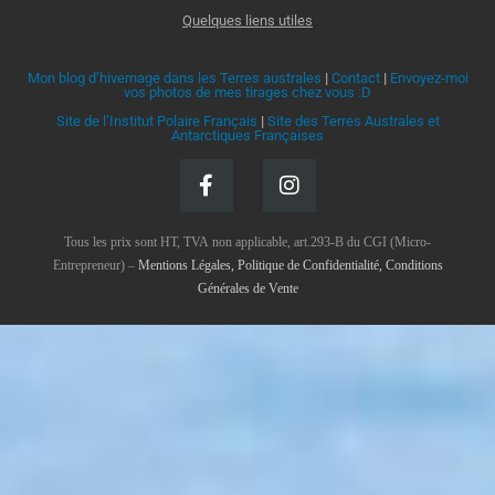
Quelques liens utiles
Mon blog d’hivernage dans les Terres australes
|
Contact
|
Envoyez-moi
vos photos de mes tirages chez vous :D
Site de l’Institut Polaire Français
|
Site des Terres Australes et
Antarctiques Françaises
Tous les prix sont HT, TVA non applicable, art.293-B du CGI (Micro-
Entrepreneur) –
Mentions Légales, Politique de Confidentialité, Conditions
Générales de Vente