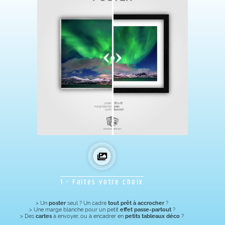
1 - Faites votre choix
> Un
poster
seul ? Un cadre
tout prêt à accrocher
?
> Une marge blanche pour un petit
effet passe-partout
?
> Des
cartes
à envoyer, ou à encadrer en
petits tableaux déco
?