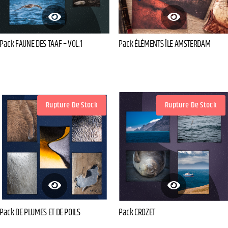
Pack FAUNE DES TAAF – VOL.1
Pack ÉLÉMENTS ÎLE AMSTERDAM
Rupture De Stock
Rupture De Stock
Pack DE PLUMES ET DE POILS
Pack CROZET