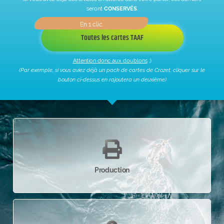
seront
CONSERVÉS
.
Toutes les cartes TAAF
Attention donc aux doublons
;)
(Par exemple, si vous aviez déjà un pack de cartes de Crozet, cliquer sur le
bouton ci-dessus en rajoutera un deuxième)
Production