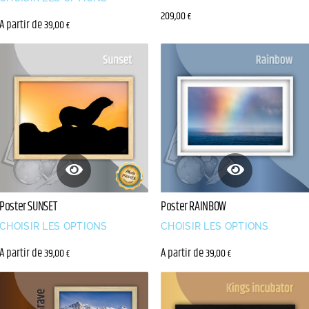
209,00
€
A partir de
39,00
€
Poster SUNSET
Poster RAINBOW
CHOISIR LES OPTIONS
CHOISIR LES OPTIONS
A partir de
A partir de
39,00
39,00
€
€