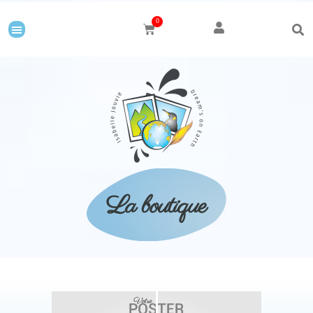
0
La boutique