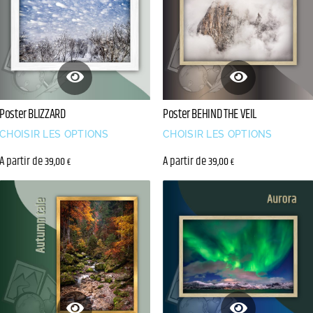
Poster BEHIND THE VEIL
Poster BLIZZARD
CHOISIR LES OPTIONS
CHOISIR LES OPTIONS
A partir de
A partir de
39,00
39,00
€
€