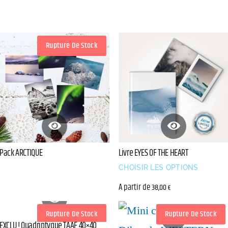
Rupture De Stock
Pack ARCTIQUE
Livre EYES OF THE HEART
CHOISIR LES OPTIONS
A partir de
38,00
€
Rupture De Stock
Rupture De Stock
EXCLU ! Quadriptyque TAAF 40×40