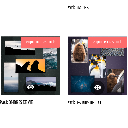
Pack OTARIES
Rupture De Stock
Rupture De Stock
Pack OMBRES DE VIE
Pack LES ROIS DE CRO