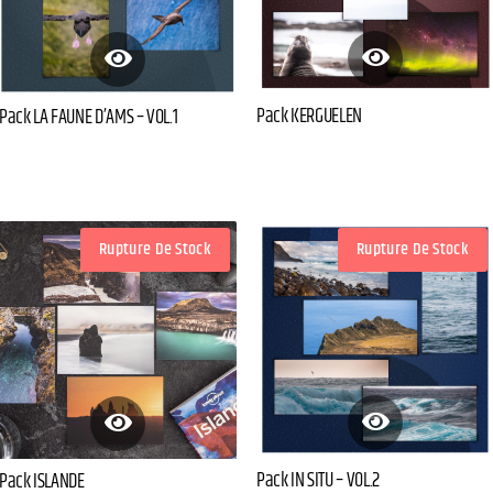
Pack KERGUELEN
Pack LA FAUNE D’AMS – VOL.1
Rupture De Stock
Rupture De Stock
Pack IN SITU – VOL.2
Pack ISLANDE