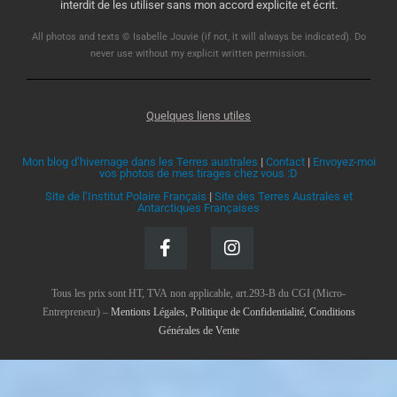
interdit de les utiliser sans mon accord explicite et écrit.
All photos and texts © Isabelle Jouvie (if not, it will always be indicated). Do
never use without my explicit written permission.
Quelques liens utiles
Mon blog d’hivernage dans les Terres australes
|
Contact
|
Envoyez-moi
vos photos de mes tirages chez vous :D
Site de l’Institut Polaire Français
|
Site des Terres Australes et
Antarctiques Françaises
Tous les prix sont HT, TVA non applicable, art.293-B du CGI (Micro-
Entrepreneur) –
Mentions Légales, Politique de Confidentialité, Conditions
Générales de Vente