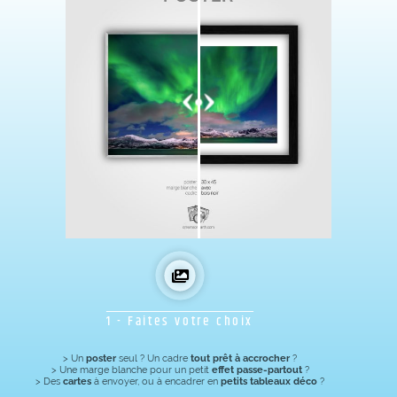
1 - Faites votre choix
> Un
poster
seul ? Un cadre
tout prêt à accrocher
?
> Une marge blanche pour un petit
effet passe-partout
?
> Des
cartes
à envoyer, ou à encadrer en
petits tableaux déco
?